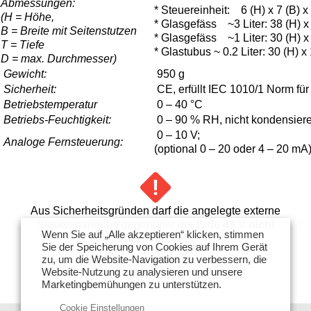
Abmessungen:
* Steuereinheit: 6 (H) x 7 (B) x
(H = Höhe,
* Glasgefäss ~3 Liter: 38 (H) x
B = Breite mit Seitenstutzen
* Glasgefäss ~1 Liter: 30 (H) x
T = Tiefe
* Glastubus ~ 0.2 Liter: 30 (H) x
D = max. Durchmesser)
Gewicht:
950 g
Sicherheit:
CE, erfüllt IEC 1010/1 Norm für
Betriebstemperatur
0 – 40 °C
Betriebs-Feuchtigkeit:
0 – 90 % RH, nicht kondensier
0 – 10 V;
Analoge Fernsteuerung:
(optional 0 – 20 oder 4 – 20 mA
Aus Sicherheitsgründen darf die angelegte externe
Steuerspannung gegenüber der Erde
48 V nicht
Wenn Sie auf „Alle akzeptieren“ klicken, stimmen
überschreiten!
Sie der Speicherung von Cookies auf Ihrem Gerät
zu, um die Website-Navigation zu verbessern, die
Website-Nutzung zu analysieren und unsere
Marketingbemühungen zu unterstützen.
Cookie Einstellungen