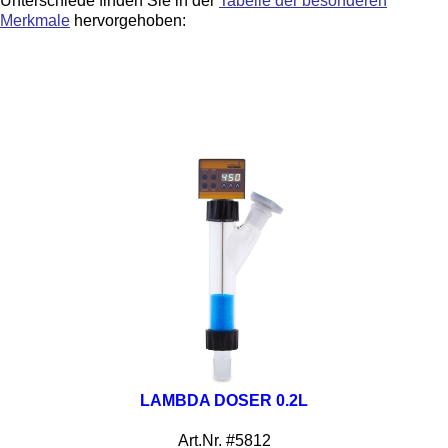
Unterschiede finden Sie in der
Tabelle der besonderen
Merkmale
hervorgehoben:
LAMBDA DOSER 0.2L
Art.Nr. #5812