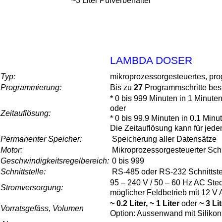
~3 Liter Pulverbehälter
LAMBDA DOSER
Typ:
mikroprozessorgesteuertes, pr
Programmierung:
Bis zu
27
Programmschritte best
* 0 bis 999 Minuten in 1 Minuten
oder
Zeitauflösung:
* 0 bis 99.9 Minuten in 0.1 Minut
Die Zeitauflösung kann für jede
Permanenter Speicher:
Speicherung aller Datensätze
Motor:
Mikroprozessorgesteuerter Schr
Geschwindigkeitsregelbereich:
0 bis 999
Schnittstelle:
RS-485 oder RS-232 Schnittstel
95 – 240 V / 50 – 60 Hz AC Stec
Stromversorgung:
möglicher Feldbetrieb mit 12 V
~ 0.2 Liter, ~ 1 Liter
oder
~ 3 Li
Vorratsgefäss, Volumen
Option: Aussenwand mit Silikon